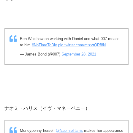
＊＊
Ben Whishaw on working with Daniel and what 007 means
to him
#NoTimeToDie
pic.twitter.com/mtzvtQRf8N
— James Bond (@007)
September 28, 2021
ナオミ・ハリス（イヴ・マネーペニー）
Moneypenny herself
@NaomieHarris
makes her appearance