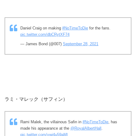
Daniel Craig on making
#NoTimeToDie
for the fans.
pic.twitter.com/dbCRytXF74
— James Bond (@007)
September 28, 2021
ラミ・マレック（サフィン）
Rami Malek, the villainous Safin in
#NoTimeToDie
, has
made his appearance at the
@RoyalAlbertHall
.
pic.twitter.com/vwj4u59aMl