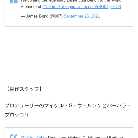
Welcoming the legendary Dame Judi Dench to the World
Premiere of
#NoTimeToDie
pic.twitter.com/rHG94gkECN
— James Bond (@007)
September 28, 2021
【製作スタッフ】
プロデューサーのマイケル・G・ウィルソンとバーバラ・
ブロッコリ
#NoTimeToDie
Producers Michael G. Wilson and Barbara