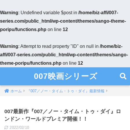
Warning
: Undefined variable $post in
/home/biz-affi/007-
series.com/public_html/wp-content/themes/sango-theme-
poripu/functions.php
on line
12
Warning
: Attempt to read property "ID" on null in
/home/biz-
affi/007-series.com/public_html/wp-content/themes/sango-
theme-poripu/functions.php
on line
12
007映画シリーズ
ホーム
『007／ノー・タイム・トゥ・ダイ』最新情報
007最新作『007／ノー・タイム・トゥ・ダイ』ロ
ンドン・ワールドプレミア開催！！
2022/02/10