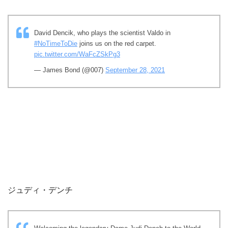
David Dencik, who plays the scientist Valdo in
#NoTimeToDie
joins us on the red carpet.
pic.twitter.com/WaFcZSkPg3
— James Bond (@007)
September 28, 2021
ジュディ・デンチ