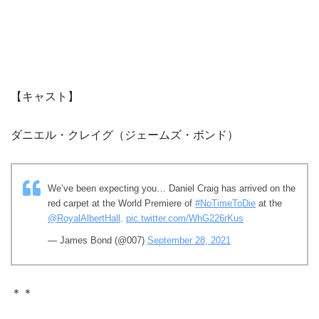
【キャスト】
ダニエル・クレイグ（ジェームズ・ボンド）
We’ve been expecting you… Daniel Craig has arrived on the
red carpet at the World Premiere of
#NoTimeToDie
at the
@RoyalAlbertHall
.
pic.twitter.com/WhG226rKus
— James Bond (@007)
September 28, 2021
＊＊