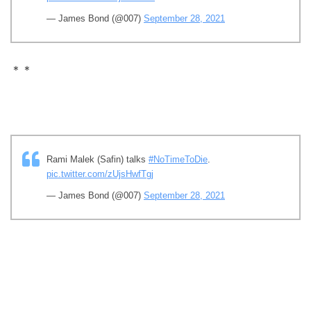
— James Bond (@007)
September 28, 2021
＊＊
Rami Malek (Safin) talks
#NoTimeToDie
.
pic.twitter.com/zUjsHwfTgj
— James Bond (@007)
September 28, 2021