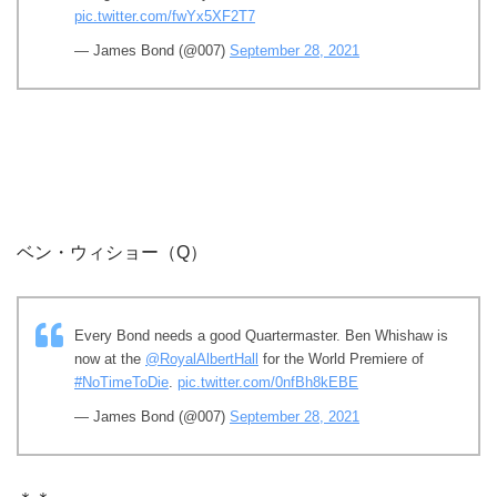
pic.twitter.com/fwYx5XF2T7
— James Bond (@007)
September 28, 2021
ベン・ウィショー（Q）
Every Bond needs a good Quartermaster. Ben Whishaw is
now at the
@RoyalAlbertHall
for the World Premiere of
#NoTimeToDie
.
pic.twitter.com/0nfBh8kEBE
— James Bond (@007)
September 28, 2021