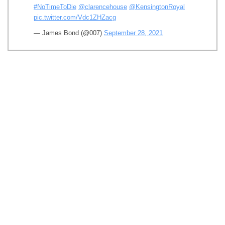
#NoTimeToDie
@clarencehouse
@KensingtonRoyal
pic.twitter.com/Vdc1ZHZacg
— James Bond (@007)
September 28, 2021