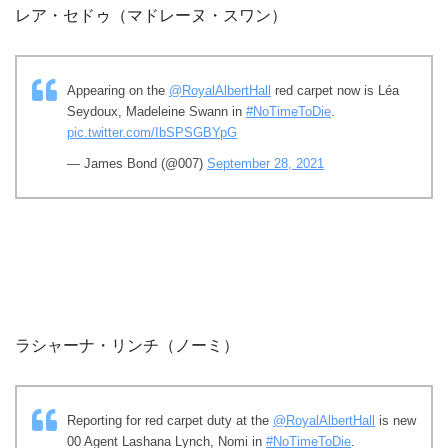
レア・セドゥ（マドレーヌ・スワン）
Appearing on the
@RoyalAlbertHall
red carpet now is Léa
Seydoux, Madeleine Swann in
#NoTimeToDie
.
pic.twitter.com/IbSPSGBYpG
— James Bond (@007)
September 28, 2021
ラシャーナ・リンチ（ノーミ）
Reporting for red carpet duty at the
@RoyalAlbertHall
is new
00 Agent Lashana Lynch, Nomi in
#NoTimeToDie
.