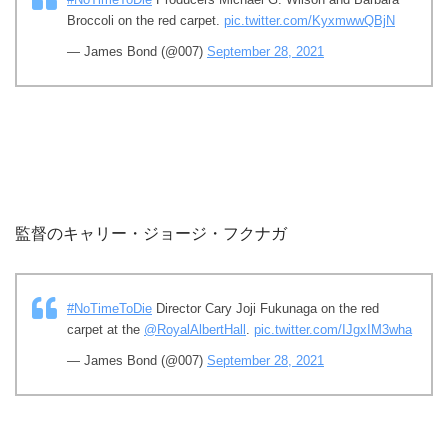
Broccoli on the red carpet.
pic.twitter.com/KyxmwwQBjN
— James Bond (@007)
September 28, 2021
監督のキャリー・ジョージ・フクナガ
#NoTimeToDie
Director Cary Joji Fukunaga on the red
carpet at the
@RoyalAlbertHall
.
pic.twitter.com/IJgxIM3wha
— James Bond (@007)
September 28, 2021