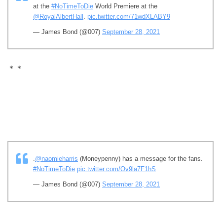
at the
#NoTimeToDie
World Premiere at the
@RoyalAlbertHall
.
pic.twitter.com/71wdXLABY9
— James Bond (@007)
September 28, 2021
＊＊
.
@naomieharris
(Moneypenny) has a message for the fans.
#NoTimeToDie
pic.twitter.com/Ov9la7F1hS
— James Bond (@007)
September 28, 2021