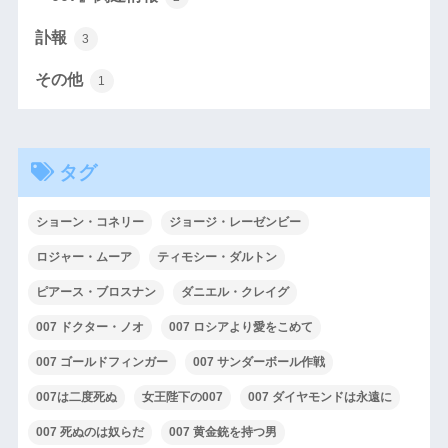
訃報
3
その他
1
タグ
ショーン・コネリー
ジョージ・レーゼンビー
ロジャー・ムーア
ティモシー・ダルトン
ピアース・ブロスナン
ダニエル・クレイグ
007 ドクター・ノオ
007 ロシアより愛をこめて
007 ゴールドフィンガー
007 サンダーボール作戦
007は二度死ぬ
女王陛下の007
007 ダイヤモンドは永遠に
007 死ぬのは奴らだ
007 黄金銃を持つ男