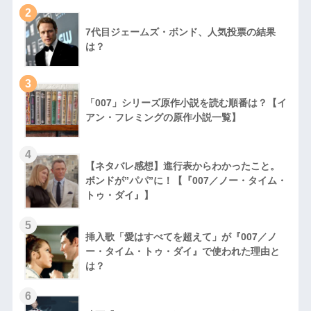
2
7代目ジェームズ・ボンド、人気投票の結果
は？
3
「007」シリーズ原作小説を読む順番は？【イ
アン・フレミングの原作小説一覧】
4
【ネタバレ感想】進行表からわかったこと。
ボンドが”パパ”に！【『007／ノー・タイム・
トゥ・ダイ』】
5
挿入歌「愛はすべてを超えて」が『007／ノ
ー・タイム・トゥ・ダイ』で使われた理由と
は？
6