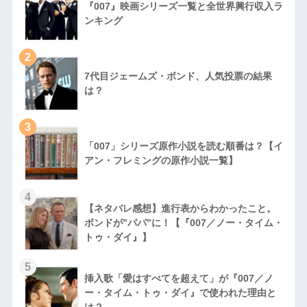
『007』映画シリーズ一覧と全世界興行収入ラ
ンキング
2
7代目ジェームズ・ボンド、人気投票の結果
は？
3
「007」シリーズ原作小説を読む順番は？【イ
アン・フレミングの原作小説一覧】
4
【ネタバレ感想】進行表からわかったこと。
ボンドが”パパ”に！【『007／ノー・タイム・
トゥ・ダイ』】
5
挿入歌「愛はすべてを超えて」が『007／ノ
ー・タイム・トゥ・ダイ』で使われた理由と
は？