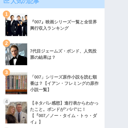
人気の記事
1
『007』映画シリーズ一覧と全世界
興行収入ランキング
2
7代目ジェームズ・ボンド、人気投
票の結果は？
3
「007」シリーズ原作小説を読む順
番は？【イアン・フレミングの原作
小説一覧】
4
【ネタバレ感想】進行表からわかっ
たこと。ボンドが”パパ”に！
【『007／ノー・タイム・トゥ・ダ
イ』】