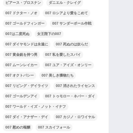
ピアース・ブロスナン
ダニエル・クレイグ
007 ドクター・ノオ
007 ロシアより愛をこめて
007 ゴールドフィンガー
007 サンダーボール作戦
007は二度死ぬ
女王陛下の007
007 ダイヤモンドは永遠に
007 死ぬのは奴らだ
007 黄金銃を持つ男
007 私を愛したスパイ
007 ムーンレイカー
007 ユア・アイズ・オンリー
007 オクトパシー
007 美しき獲物たち
007 リビング・デイライツ
007 消されたライセンス
007 ゴールデンアイ
007 トゥモロー・ネバー・ダイ
007 ワールド・イズ・ノット・イナフ
007 ダイ・アナザー・デイ
007 カジノ・ロワイヤル
007 慰めの報酬
007 スカイフォール