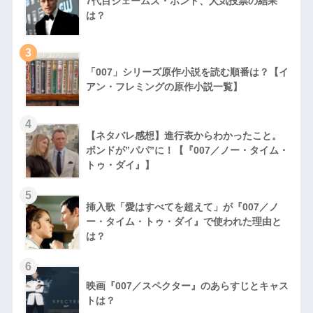
7代目ジェームズ・ボンド、人気投票の結果
は？
3
「007」シリーズ原作小説を読む順番は？【イ
アン・フレミングの原作小説一覧】
4
【ネタバレ感想】進行表からわかったこと。
ボンドが”パパ”に！【『007／ノー・タイム・
トゥ・ダイ』】
5
挿入歌「愛はすべてを超えて」が『007／ノ
ー・タイム・トゥ・ダイ』で使われた理由と
は？
6
映画『007／スペクター』のあらすじとキャス
トは？