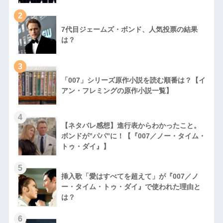
2
7代目ジェームズ・ボンド、人気投票の結果
は？
3
「007」シリーズ原作小説を読む順番は？【イ
アン・フレミングの原作小説一覧】
4
【ネタバレ感想】進行表からわかったこと。
ボンドが”パパ”に！【『007／ノー・タイム・
トゥ・ダイ』】
5
挿入歌「愛はすべてを超えて」が『007／ノ
ー・タイム・トゥ・ダイ』で使われた理由と
は？
6