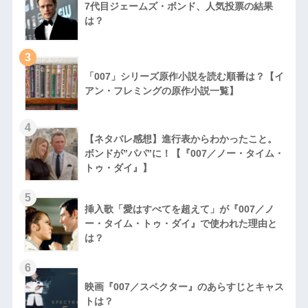
7代目ジェームズ・ボンド、人気投票の結果
は？
3
「007」シリーズ原作小説を読む順番は？【イ
アン・フレミングの原作小説一覧】
4
【ネタバレ感想】進行表からわかったこと。
ボンドが”パパ”に！【『007／ノー・タイム・
トゥ・ダイ』】
5
挿入歌「愛はすべてを超えて」が『007／ノ
ー・タイム・トゥ・ダイ』で使われた理由と
は？
6
映画『007／スペクター』のあらすじとキャス
トは？