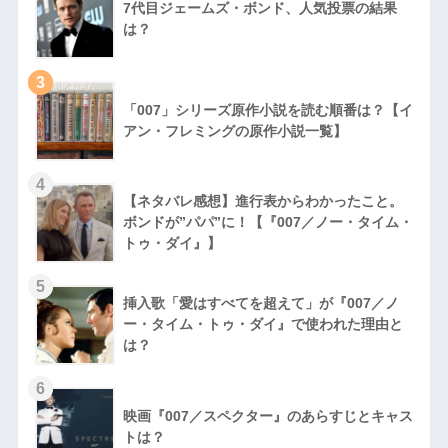
7代目ジェームズ・ボンド、人気投票の結果
は？
3
「007」シリーズ原作小説を読む順番は？【イ
アン・フレミングの原作小説一覧】
4
【ネタバレ感想】進行表からわかったこと。
ボンドが”パパ”に！【『007／ノー・タイム・
トゥ・ダイ』】
5
挿入歌「愛はすべてを超えて」が『007／ノ
ー・タイム・トゥ・ダイ』で使われた理由と
は？
6
映画『007／スペクター』のあらすじとキャス
トは？