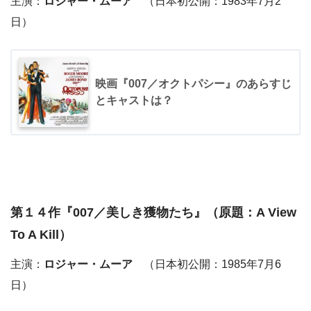
主演：
ロジャー・ムーア
（日本初公開：1983年7月2
日）
映画『007／オクトパシー』のあらすじ
とキャストは？
第１４作『
007／美しき獲物たち
』（原題：A View
To A Kill）
主演：
ロジャー・ムーア
（日本初公開：1985年7月6
日）