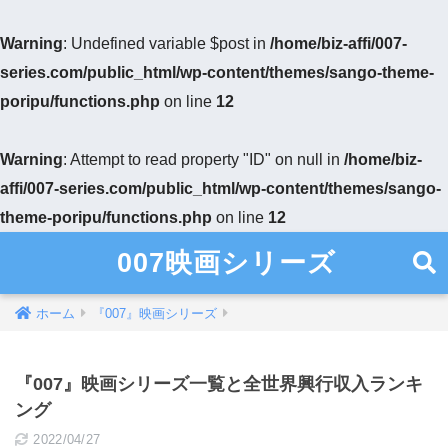
Warning
: Undefined variable $post in
/home/biz-affi/007-
series.com/public_html/wp-content/themes/sango-theme-
poripu/functions.php
on line
12
Warning
: Attempt to read property "ID" on null in
/home/biz-
affi/007-series.com/public_html/wp-content/themes/sango-
theme-poripu/functions.php
on line
12
007映画シリーズ
ホーム
『007』映画シリーズ
『007』映画シリーズ一覧と全世界興行収入ランキ
ング
2022/04/27