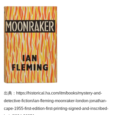
出典：https://historical.ha.com/itm/books/mystery-and-
detective-fiction/ian-fleming-moonraker-london-jonathan-
cape-1955-first-edition-first-printing-signed-and-inscribed-