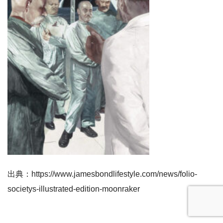
出典：https://www.jamesbondlifestyle.com/news/folio-
societys-illustrated-edition-moonraker