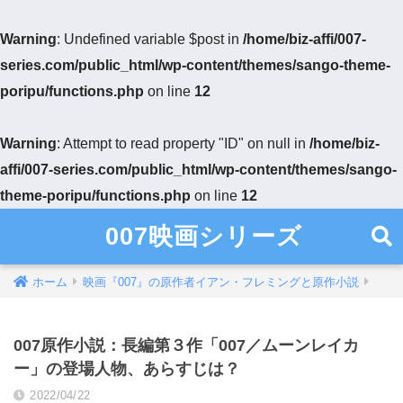
Warning
: Undefined variable $post in
/home/biz-affi/007-
series.com/public_html/wp-content/themes/sango-theme-
poripu/functions.php
on line
12
Warning
: Attempt to read property "ID" on null in
/home/biz-
affi/007-series.com/public_html/wp-content/themes/sango-
theme-poripu/functions.php
on line
12
007映画シリーズ
ホーム
映画『007』の原作者イアン・フレミングと原作小説
007原作小説：長編第３作「007／ムーンレイカ
ー」の登場人物、あらすじは？
2022/04/22