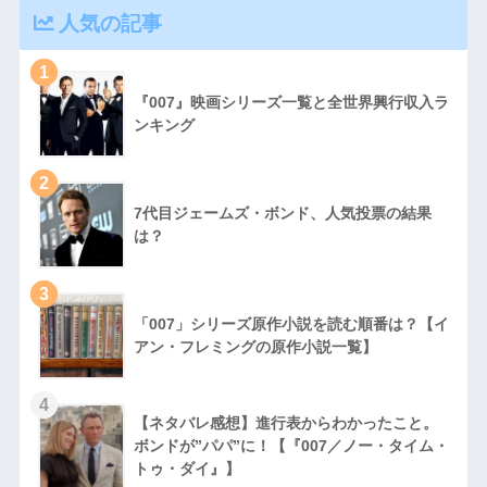
人気の記事
1
『007』映画シリーズ一覧と全世界興行収入ラ
ンキング
2
7代目ジェームズ・ボンド、人気投票の結果
は？
3
「007」シリーズ原作小説を読む順番は？【イ
アン・フレミングの原作小説一覧】
4
【ネタバレ感想】進行表からわかったこと。
ボンドが”パパ”に！【『007／ノー・タイム・
トゥ・ダイ』】