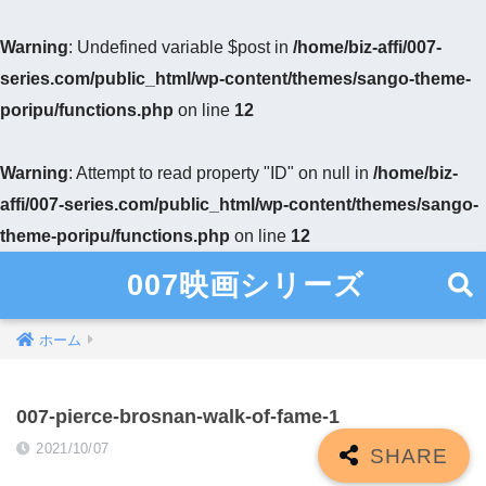
Warning
: Undefined variable $post in
/home/biz-affi/007-
series.com/public_html/wp-content/themes/sango-theme-
poripu/functions.php
on line
12
Warning
: Attempt to read property "ID" on null in
/home/biz-
affi/007-series.com/public_html/wp-content/themes/sango-
theme-poripu/functions.php
on line
12
007映画シリーズ
ホーム
007-pierce-brosnan-walk-of-fame-1
2021/10/07