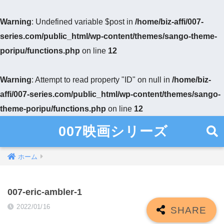
Warning
: Undefined variable $post in
/home/biz-affi/007-
series.com/public_html/wp-content/themes/sango-theme-
poripu/functions.php
on line
12
Warning
: Attempt to read property "ID" on null in
/home/biz-
affi/007-series.com/public_html/wp-content/themes/sango-
theme-poripu/functions.php
on line
12
007映画シリーズ
ホーム
007-eric-ambler-1
2022/01/16