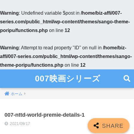
Warning
: Undefined variable $post in
/home/biz-affi/007-
series.com/public_html/wp-content/themes/sango-theme-
poripu/functions.php
on line
12
Warning
: Attempt to read property "ID" on null in
/home/biz-
affi/007-series.com/public_html/wp-content/themes/sango-
theme-poripu/functions.php
on line
12
007映画シリーズ
ホーム
007-nttd-world-premie-details-1
2021/09/17