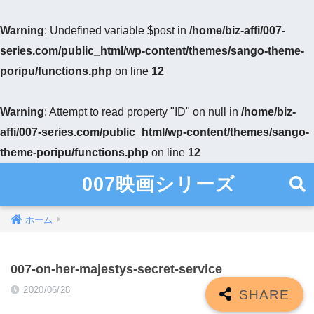
Warning
: Undefined variable $post in
/home/biz-affi/007-
series.com/public_html/wp-content/themes/sango-theme-
poripu/functions.php
on line
12
Warning
: Attempt to read property "ID" on null in
/home/biz-
affi/007-series.com/public_html/wp-content/themes/sango-
theme-poripu/functions.php
on line
12
007映画シリーズ
ホーム
007-on-her-majestys-secret-service
2020/06/28