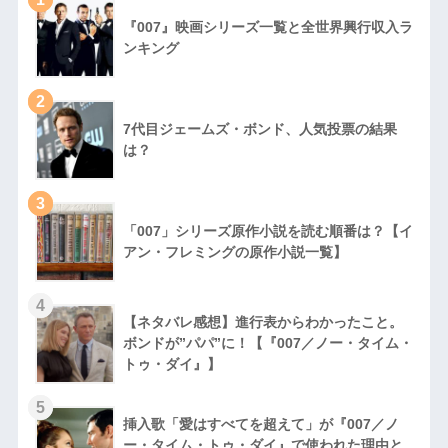
『007』映画シリーズ一覧と全世界興行収入ラ
ンキング
2
7代目ジェームズ・ボンド、人気投票の結果
は？
3
「007」シリーズ原作小説を読む順番は？【イ
アン・フレミングの原作小説一覧】
4
【ネタバレ感想】進行表からわかったこと。
ボンドが”パパ”に！【『007／ノー・タイム・
トゥ・ダイ』】
5
挿入歌「愛はすべてを超えて」が『007／ノ
ー・タイム・トゥ・ダイ』で使われた理由と