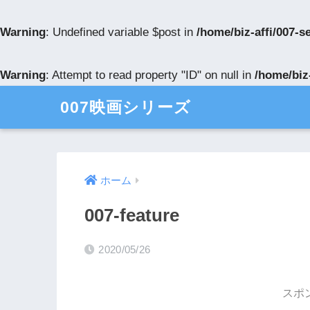
Warning
: Undefined variable $post in
/home/biz-affi/007-
Warning
: Attempt to read property "ID" on null in
/home/biz
007映画シリーズ
ホーム
007-feature
2020/05/26
スポ