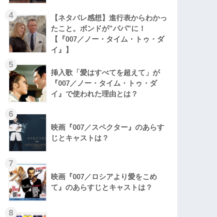
4
【ネタバレ感想】進行表からわかっ
たこと。ボンドが”パパ”に！
【『007／ノー・タイム・トゥ・ダ
イ』】
5
挿入歌「愛はすべてを超えて」が
『007／ノー・タイム・トゥ・ダ
イ』で使われた理由とは？
6
映画『007／スペクター』のあらす
じとキャストは？
7
映画『007／ロシアより愛をこめ
て』のあらすじとキャストは？
8