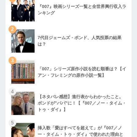
『007』映画シリーズ一覧と全世界興行収入ラ
ンキング
2
7代目ジェームズ・ボンド、人気投票の結果
は？
3
「007」シリーズ原作小説を読む順番は？【イ
アン・フレミングの原作小説一覧】
4
【ネタバレ感想】進行表からわかったこと。
ボンドが”パパ”に！【『007／ノー・タイム・
トゥ・ダイ』】
5
挿入歌「愛はすべてを超えて」が『007／ノ
ー・タイム・トゥ・ダイ』で使われた理由と