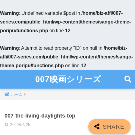
Warning
: Undefined variable $post in
/home/biz-affi/007-
series.com/public_html/wp-content/themes/sango-theme-
poripu/functions.php
on line
12
Warning
: Attempt to read property "ID" on null in
/home/biz-
affi/007-series.com/public_html/wp-content/themes/sango-
theme-poripu/functions.php
on line
12
007映画シリーズ
ホーム
007-the-living-daylights-top
2020/04/25