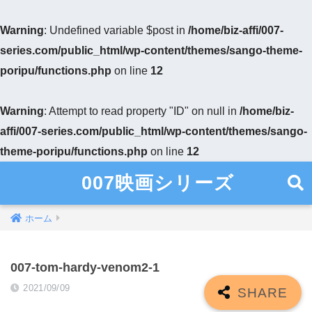
Warning
: Undefined variable $post in
/home/biz-affi/007-
series.com/public_html/wp-content/themes/sango-theme-
poripu/functions.php
on line
12
Warning
: Attempt to read property "ID" on null in
/home/biz-
affi/007-series.com/public_html/wp-content/themes/sango-
theme-poripu/functions.php
on line
12
007映画シリーズ
ホーム
007-tom-hardy-venom2-1
2021/09/09