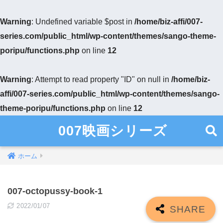
Warning
: Undefined variable $post in
/home/biz-affi/007-
series.com/public_html/wp-content/themes/sango-theme-
poripu/functions.php
on line
12
Warning
: Attempt to read property "ID" on null in
/home/biz-
affi/007-series.com/public_html/wp-content/themes/sango-
theme-poripu/functions.php
on line
12
007映画シリーズ
ホーム
007-octopussy-book-1
2022/01/07