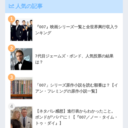
人気の記事
1
『007』映画シリーズ一覧と全世界興行収入ラ
ンキング
2
7代目ジェームズ・ボンド、人気投票の結果
は？
3
「007」シリーズ原作小説を読む順番は？【イ
アン・フレミングの原作小説一覧】
4
【ネタバレ感想】進行表からわかったこと。
ボンドが”パパ”に！【『007／ノー・タイム・
トゥ・ダイ』】