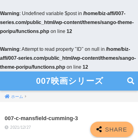
Warning
: Undefined variable $post in
/home/biz-affi/007-
series.com/public_html/wp-content/themes/sango-theme-
poripu/functions.php
on line
12
Warning
: Attempt to read property "ID" on null in
/home/biz-
affi/007-series.com/public_html/wp-content/themes/sango-
theme-poripu/functions.php
on line
12
007映画シリーズ
ホーム
007-c-mansfield-cumming-3
2021/12/27