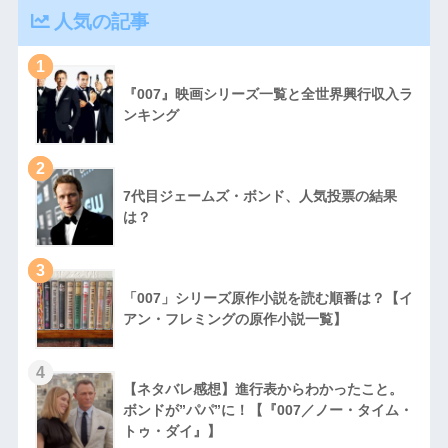
人気の記事
1
『007』映画シリーズ一覧と全世界興行収入ラ
ンキング
2
7代目ジェームズ・ボンド、人気投票の結果
は？
3
「007」シリーズ原作小説を読む順番は？【イ
アン・フレミングの原作小説一覧】
4
【ネタバレ感想】進行表からわかったこと。
ボンドが”パパ”に！【『007／ノー・タイム・
トゥ・ダイ』】