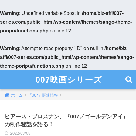
Warning
: Undefined variable $post in
/home/biz-affi/007-
series.com/public_html/wp-content/themes/sango-theme-
poripu/functions.php
on line
12
Warning
: Attempt to read property "ID" on null in
/home/biz-
affi/007-series.com/public_html/wp-content/themes/sango-
theme-poripu/functions.php
on line
12
007映画シリーズ
ホーム
『007』関連情報
ピアース・ブロスナン、『007／ゴールデンアイ』
の制作秘話を語る！
2022/03/08