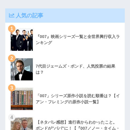
人気の記事
1
『007』映画シリーズ一覧と全世界興行収入ラ
ンキング
2
7代目ジェームズ・ボンド、人気投票の結果
は？
3
「007」シリーズ原作小説を読む順番は？【イ
アン・フレミングの原作小説一覧】
4
【ネタバレ感想】進行表からわかったこと。
ボンドが”パパ”に！【『007／ノー・タイム・