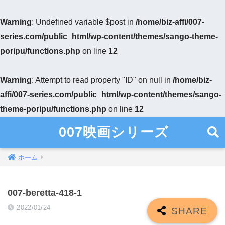
Warning
: Undefined variable $post in
/home/biz-affi/007-
series.com/public_html/wp-content/themes/sango-theme-
poripu/functions.php
on line
12
Warning
: Attempt to read property "ID" on null in
/home/biz-
affi/007-series.com/public_html/wp-content/themes/sango-
theme-poripu/functions.php
on line
12
007映画シリーズ
ホーム
007-beretta-418-1
2022/01/24