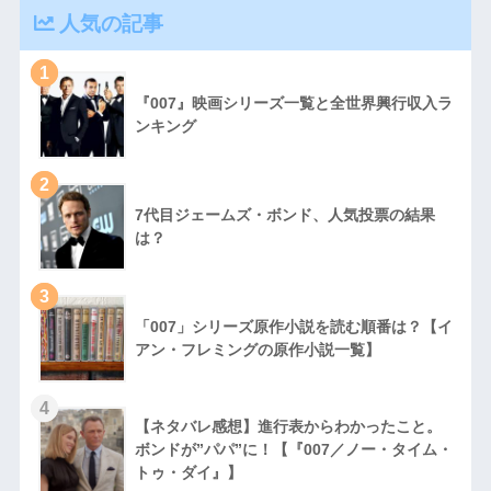
人気の記事
1
『007』映画シリーズ一覧と全世界興行収入ラ
ンキング
2
7代目ジェームズ・ボンド、人気投票の結果
は？
3
「007」シリーズ原作小説を読む順番は？【イ
アン・フレミングの原作小説一覧】
4
【ネタバレ感想】進行表からわかったこと。
ボンドが”パパ”に！【『007／ノー・タイム・
トゥ・ダイ』】