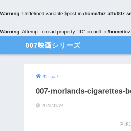
Warning
: Undefined variable $post in
/home/biz-affi/007-
Warning
: Attempt to read property "ID" on null in
/home/biz
007映画シリーズ
ホーム
007-morlands-cigarettes-b
2022/01/24
スポ