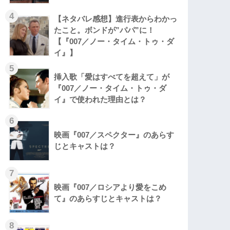
4
【ネタバレ感想】進行表からわかっ
たこと。ボンドが”パパ”に！
【『007／ノー・タイム・トゥ・ダ
イ』】
5
挿入歌「愛はすべてを超えて」が
『007／ノー・タイム・トゥ・ダ
イ』で使われた理由とは？
6
映画『007／スペクター』のあらす
じとキャストは？
7
映画『007／ロシアより愛をこめ
て』のあらすじとキャストは？
8