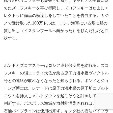
残りのヘリコプターも爆破させると、キャビアの生簀に落
ちたズコフスキーを再び尋問し、ズコフスキーはたまにエ
レクトラに備品の横流しをしていたことを告白する。カジ
ノで受け取った100万ドルは、ロシア海軍にいる甥に船の
貸し出し（イスタンブールへ向かった）を頼んだ礼だと白
状する。
ボンドとズコフスキーはロシア連邦保安局を訪れる。ズコ
フスキーの甥ニコライ大佐が乗る原子力潜水艦ヴィクトル
号との連絡が取れなくなったと知らされる。ボンドとジョ
ーンズ博士は、レナードは原子力潜水艦の原子炉にプルト
ニウムを挿入しメルトダウンを起こそうと計画していると
判断する。ボスポラス海域が放射能汚染されれば、既存の
石油パイプラインは使用出来ず、キング社の石油パイプラ