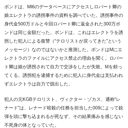
ボンドは、MI6のデータベースにアクセスしロバート卿の
娘エレクトラの誘拐事件の資料を調べていた。誘拐事件の
身代金500万ドルと今回ロバート卿に返金された300万ポ
ンドは同じ金額だった。ボンドは、これはエレクトラを誘
拐した犯人による復讐（“テロリストが戻ってきた”という
メッセージ）なのではないかと推測した。ボンドはMにエ
レクトラのファイルにアクセス禁止の理由を聞く。ロバー
ト卿は娘が誘拐されて自力で交渉をしたが失敗。Mを頼っ
てくる。誘拐犯を逮捕するために犯人に身代金は支払われ
ずエレクトラは自力で脱出した。
犯人の元KGBテロリスト、ヴィクター・ゾカス、通称“レ
ナード”は、レナード暗殺の任務を担当した009によって銃
弾を頭に撃ち込まれるが死なず、その結果痛みを感じない
不死身の体となっていた。