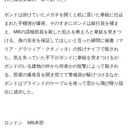
ボンドは掛けていたメガネを開くと机に置いた拳銃に仕込
まれた手榴弾が爆発。そのすきにボンドは銀行員を捕ま
え、MI6の諜報部員を殺した犯人を教えろと拳銃を突きつ
ける。身の安全を保証してほしいと言った瞬間に秘書（マ
リア・グラツィア・クチノッタ）の投げナイフで殺され
た。気を失っていた手下がボンドに拳銃を突きつけるが、
ボンドのいる建物の外から何者かの狙撃によって殺され
る。部屋の爆発音を聞き慌てて警備員が駆けつけるなか、
ボンドはブラインドのケーブルを使って窓から飛び降り脱
出に成功した。
ロンドン MI6本部