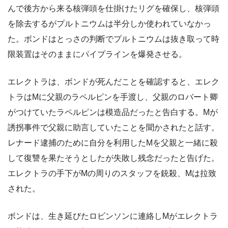
んで後方から来る核弾頭を仕掛けたリグを確保し、核弾頭
を除去するがプルトニウムは半分しか使われていなかっ
た。ボンドはとっさの判断でプルトニウムは抜き取って時
限装置はそのままにパイプラインを爆発させる。
エレクトラは、ボンドが死んだことを確認すると、エレク
トラはMに父親のラペルピンを手渡し、父親のロバート卿
がつけていたラペルピンは模造品だったと告白する。Mが
誘拐事件で父親に助言していたことを聞かされたと話す。
レナード逮捕のために自分を利用したMを父親と一緒に殺
して復讐を果たそうとしたが失敗し残念だったと告げた。
エレクトラの手下がMの周りのスタッフを銃殺、Mは拉致
された。
ボンドは、生き延びたロビンソンに連絡しMがエレクトラ