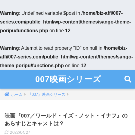
Warning
: Undefined variable $post in
/home/biz-affi/007-
series.com/public_html/wp-content/themes/sango-theme-
poripu/functions.php
on line
12
Warning
: Attempt to read property "ID" on null in
/home/biz-
affi/007-series.com/public_html/wp-content/themes/sango-
theme-poripu/functions.php
on line
12
007映画シリーズ
ホーム
『007』映画シリーズ
映画『007／ワールド・イズ・ノット・イナフ』の
あらすじとキャストは？
2022/04/27