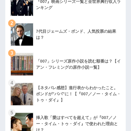
『007』映画シリーズ一覧と全世界興行収入ラ
ンキング
2
7代目ジェームズ・ボンド、人気投票の結果
は？
3
「007」シリーズ原作小説を読む順番は？【イ
アン・フレミングの原作小説一覧】
4
【ネタバレ感想】進行表からわかったこと。
ボンドが”パパ”に！【『007／ノー・タイム・
トゥ・ダイ』】
5
挿入歌「愛はすべてを超えて」が『007／ノ
ー・タイム・トゥ・ダイ』で使われた理由と
は？