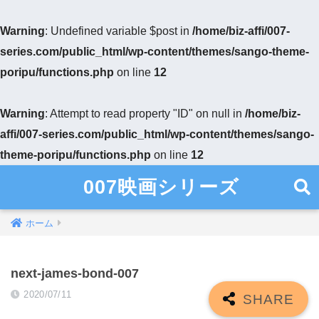
Warning
: Undefined variable $post in
/home/biz-affi/007-
series.com/public_html/wp-content/themes/sango-theme-
poripu/functions.php
on line
12
Warning
: Attempt to read property "ID" on null in
/home/biz-
affi/007-series.com/public_html/wp-content/themes/sango-
theme-poripu/functions.php
on line
12
007映画シリーズ
ホーム
next-james-bond-007
2020/07/11