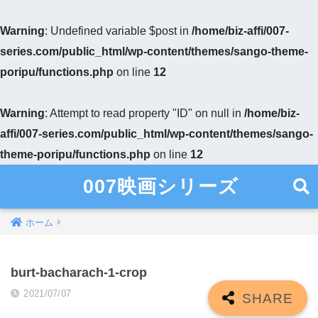
Warning
: Undefined variable $post in
/home/biz-affi/007-
series.com/public_html/wp-content/themes/sango-theme-
poripu/functions.php
on line
12
Warning
: Attempt to read property "ID" on null in
/home/biz-
affi/007-series.com/public_html/wp-content/themes/sango-
theme-poripu/functions.php
on line
12
007映画シリーズ
ホーム
burt-bacharach-1-crop
2021/07/07