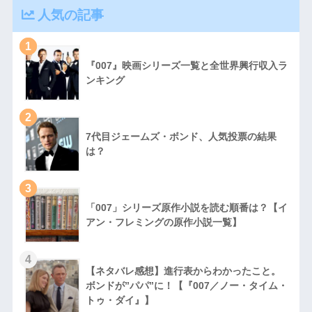
人気の記事
1
『007』映画シリーズ一覧と全世界興行収入ラ
ンキング
2
7代目ジェームズ・ボンド、人気投票の結果
は？
3
「007」シリーズ原作小説を読む順番は？【イ
アン・フレミングの原作小説一覧】
4
【ネタバレ感想】進行表からわかったこと。
ボンドが”パパ”に！【『007／ノー・タイム・
トゥ・ダイ』】