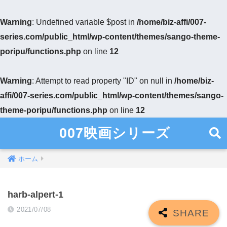
Warning
: Undefined variable $post in
/home/biz-affi/007-
series.com/public_html/wp-content/themes/sango-theme-
poripu/functions.php
on line
12
Warning
: Attempt to read property "ID" on null in
/home/biz-
affi/007-series.com/public_html/wp-content/themes/sango-
theme-poripu/functions.php
on line
12
007映画シリーズ
ホーム
harb-alpert-1
2021/07/08