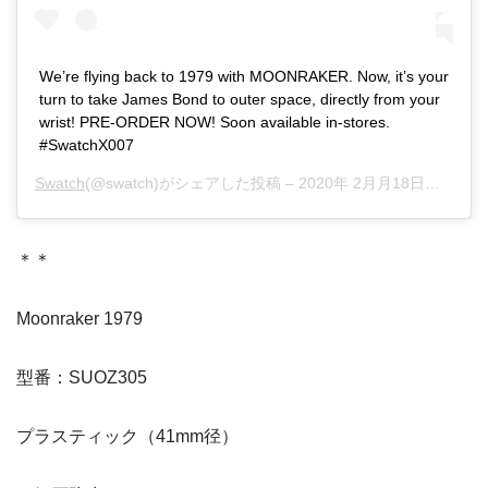
We’re flying back to 1979 with MOONRAKER. Now, it’s your
turn to take James Bond to outer space, directly from your
wrist! PRE-ORDER NOW! Soon available in-stores.
#SwatchX007
Swatch
(@swatch)がシェアした投稿 –
2020年 2月月18日午前10時13分PST
＊＊
Moonraker 1979
型番：SUOZ305
プラスティック（41mm径）