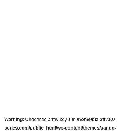
Warning
: Undefined array key 1 in
/home/biz-affi/007-
series.com/public_html/wp-content/themes/sango-