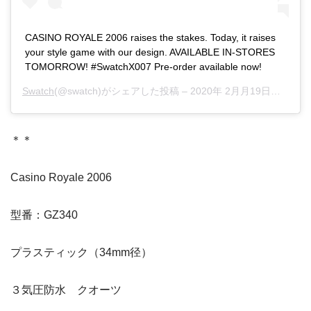
CASINO ROYALE 2006 raises the stakes. Today, it raises
your style game with our design. AVAILABLE IN-STORES
TOMORROW! #SwatchX007 Pre-order available now!
Swatch
(@swatch)がシェアした投稿 –
2020年 2月月19日午前7時12分PST
＊＊
Casino Royale 2006
型番：GZ340
プラスティック（34mm径）
３気圧防水 クオーツ