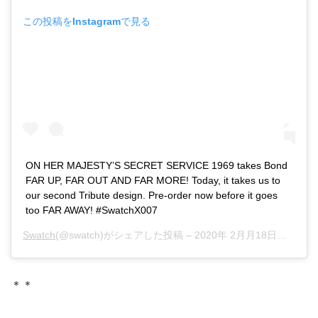
この投稿をInstagramで見る
ON HER MAJESTY’S SECRET SERVICE 1969 takes Bond
FAR UP, FAR OUT AND FAR MORE! Today, it takes us to
our second Tribute design. Pre-order now before it goes
too FAR AWAY! #SwatchX007
Swatch
(@swatch)がシェアした投稿 –
2020年 2月月18日午前9時58分PST
＊＊