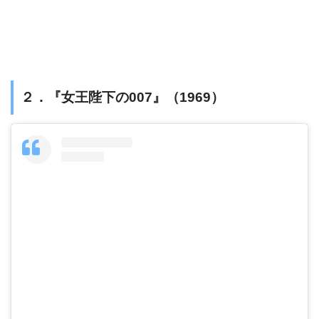
２．『女王陛下の007』（1969）