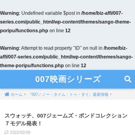
Warning
: Undefined variable $post in
/home/biz-affi/007-
series.com/public_html/wp-content/themes/sango-theme-
poripu/functions.php
on line
12
Warning
: Attempt to read property "ID" on null in
/home/biz-
affi/007-series.com/public_html/wp-content/themes/sango-
theme-poripu/functions.php
on line
12
007映画シリーズ
ホーム
『007／ノー・タイム・トゥ・ダイ』最新情報
スウォッチ、007ジェームズ・ボンドコレクション
７モデル発表！
2022/02/09