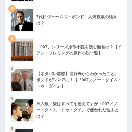
2
7代目ジェームズ・ボンド、人気投票の結果
は？
3
「007」シリーズ原作小説を読む順番は？【イ
アン・フレミングの原作小説一覧】
4
【ネタバレ感想】進行表からわかったこと。
ボンドが”パパ”に！【『007／ノー・タイム・
トゥ・ダイ』】
5
挿入歌「愛はすべてを超えて」が『007／ノ
ー・タイム・トゥ・ダイ』で使われた理由と
は？
6