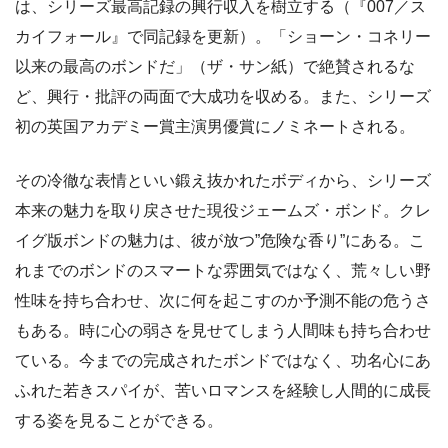
は、シリーズ最高記録の興行収入を樹立する（『007／ス
カイフォール』で同記録を更新）。「ショーン・コネリー
以来の最高のボンドだ」（ザ・サン紙）で絶賛されるな
ど、興行・批評の両面で大成功を収める。また、シリーズ
初の英国アカデミー賞主演男優賞にノミネートされる。
その冷徹な表情といい鍛え抜かれたボディから、シリーズ
本来の魅力を取り戻させた現役ジェームズ・ボンド。クレ
イグ版ボンドの魅力は、彼が放つ”危険な香り”にある。こ
れまでのボンドのスマートな雰囲気ではなく、荒々しい野
性味を持ち合わせ、次に何を起こすのか予測不能の危うさ
もある。時に心の弱さを見せてしまう人間味も持ち合わせ
ている。今までの完成されたボンドではなく、功名心にあ
ふれた若きスパイが、苦いロマンスを経験し人間的に成長
する姿を見ることができる。