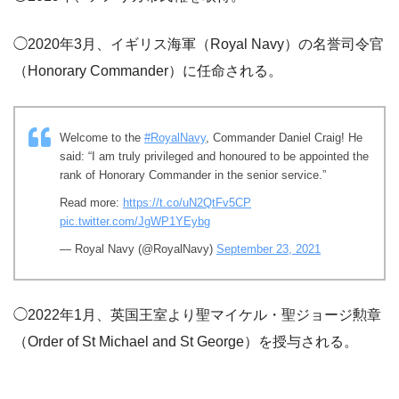
◯2020年3月、イギリス海軍（Royal Navy）の名誉司令官
（Honorary Commander）に任命される。
Welcome to the
#RoyalNavy
, Commander Daniel Craig! He
said: “I am truly privileged and honoured to be appointed the
rank of Honorary Commander in the senior service.”
Read more:
https://t.co/uN2QtFv5CP
pic.twitter.com/JgWP1YEybg
— Royal Navy (@RoyalNavy)
September 23, 2021
◯2022年1月、英国王室より聖マイケル・聖ジョージ勲章
（Order of St Michael and St George）を授与される。