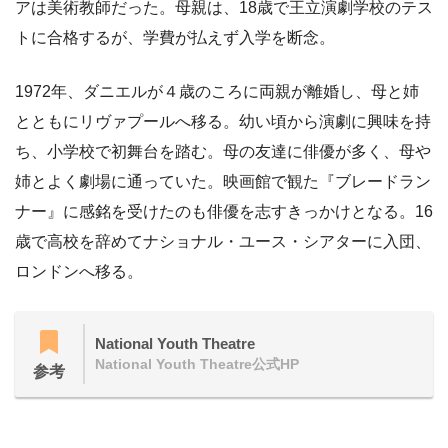
アは美術教師だった。母親は、18歳で王立演劇学校のテス
トに合格するが、学費が払えず入学を断念。
1972年、ダニエルが４歳のころに両親が離婚し、母と姉
とともにリヴァプールへ移る。幼い頃から演劇に興味を持
ち、小学校で初舞台を踏む。母の友達に俳優が多く、母や
姉とよく劇場に通っていた。映画館で観た『ブレードラン
ナー』に感銘を受けたのも俳優を志すきっかけとなる。16
歳で高校を辞めてナショナル・ユース・シアターに入団、
ロンドンへ移る。
National Youth Theatre
National Youth Theatre公式HP
参考