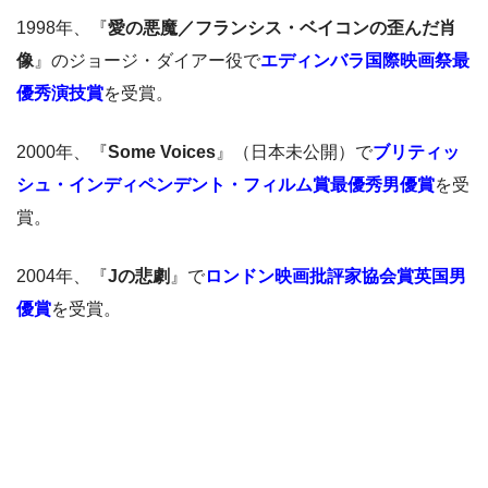
1998年、『
愛の悪魔／フランシス・ベイコンの歪んだ肖
像
』のジョージ・ダイアー役で
エディンバラ国際映画祭最
優秀演技賞
を受賞。
2000年、『
Some Voices
』（日本未公開）で
ブリティッ
シュ・インディペンデント・フィルム賞最優秀男優賞
を受
賞。
2004年、『
Jの悲劇
』で
ロンドン映画批評家協会賞英国男
優賞
を受賞。