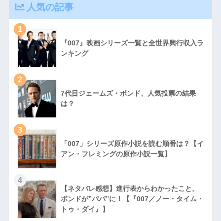
人気の記事
1
『007』映画シリーズ一覧と全世界興行収入ラ
ンキング
2
7代目ジェームズ・ボンド、人気投票の結果
は？
3
「007」シリーズ原作小説を読む順番は？【イ
アン・フレミングの原作小説一覧】
4
【ネタバレ感想】進行表からわかったこと。
ボンドが”パパ”に！【『007／ノー・タイム・
トゥ・ダイ』】